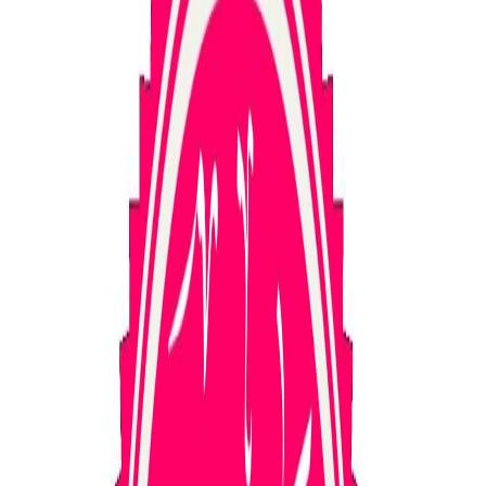
Sejarah
Lensa
Iqtishodia
Sastra
Literasi Umat