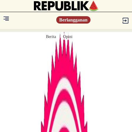
Berlangganan
Berita
Opini
Berita
Islam Digest
Hikmah
Opini
Konsultasi Syariah
Resonansi