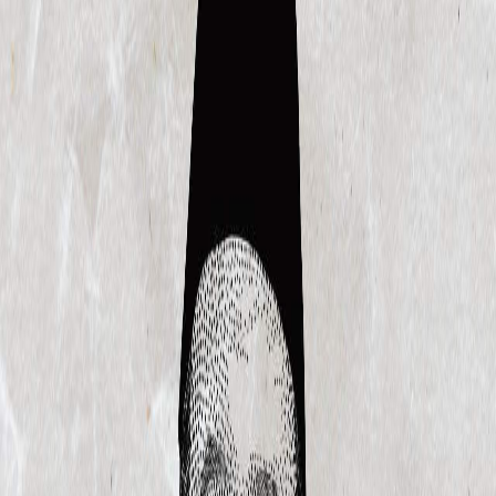
Sejarah
Lensa
Iqtishodia
Sastra
Literasi Umat