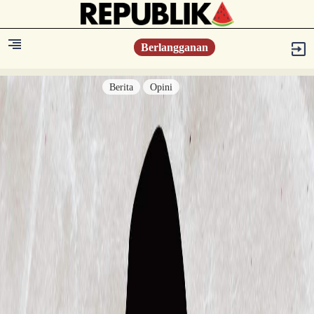
Berlangganan
Berita
Opini
Berita
Islam Digest
Hikmah
Opini
Konsultasi Syariah
Resonansi