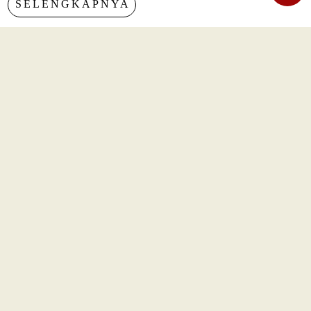
SELENGKAPNYA
TERBARU
Nasional
Era AI Makin Cepat, Burhanuddin Abdullah Ingatkan
Pelajaran dari Reformasi Perbankan