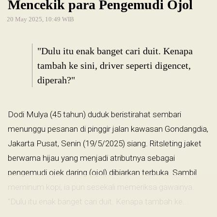
Mencekik para Pengemudi Ojol
20 May 2025, 10:49 WIB
"Dulu itu enak banget cari duit. Kenapa
tambah ke sini, driver seperti digencet,
diperah?"
Dodi Mulya (45 tahun) duduk beristirahat sembari
menunggu pesanan di pinggir jalan kawasan Gondangdia,
Jakarta Pusat, Senin (19/5/2025) siang. Ritsleting jaket
berwarna hijau yang menjadi atributnya sebagai
pengemudi ojek daring (ojol) dibiarkan terbuka. Sambil
meminum kopi, ia pun sesekali memeriksa gawainya.
"Dulu itu enak banget cari duit. Kenapa tambah ke...