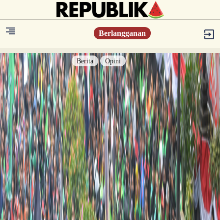
Berlangganan
Berita
Opini
Berita
Islam Digest
Hikmah
Opini
Konsultasi Syariah
Resonansi