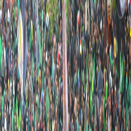
Sejarah
Lensa
Iqtishodia
Sastra
Literasi Umat