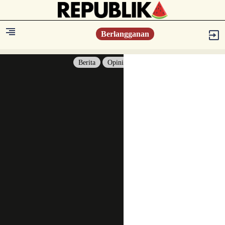
Berlangganan
Berita
Opini
Berita
Islam Digest
Hikmah
Opini
Konsultasi Syariah
Resonansi