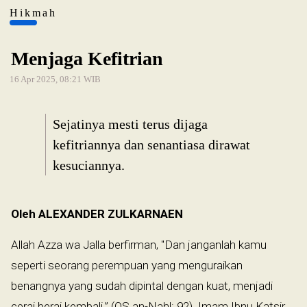
Hikmah
Menjaga Kefitrian
16 Apr 2025, 08:21 WIB
Sejatinya mesti terus dijaga
kefitriannya dan senantiasa dirawat
kesuciannya.
Oleh ALEXANDER ZULKARNAEN
Allah Azza wa Jalla berfirman, "Dan janganlah kamu
seperti seorang perempuan yang menguraikan
benangnya yang sudah dipintal dengan kuat, menjadi
cerai berai kembali.” (QS an-Nahl: 92). Imam Ibnu Katsir