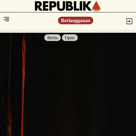
Berlangganan
Berita
Opini
Berita
Islam Digest
Hikmah
Opini
Konsultasi Syariah
Resonansi