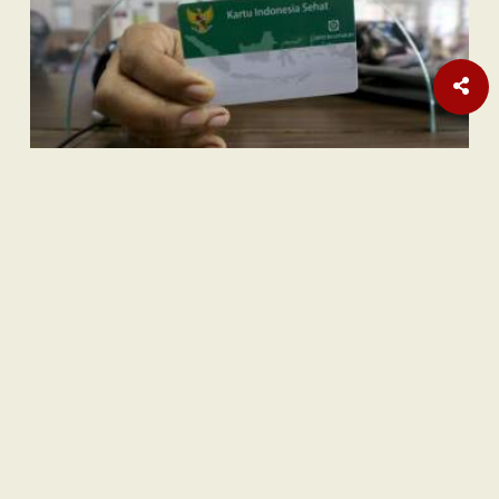
Opini
| Berlangganan
Indonesia sebagai
Middle Power
: Ambisi dan Batasnya