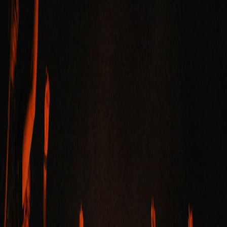
Sejarah
Lensa
Iqtishodia
Sastra
Literasi Umat