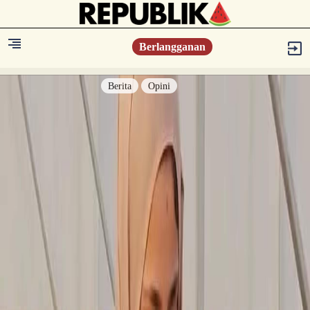
Berlangganan
Berita
Opini
Berita
Islam Digest
Hikmah
Opini
Konsultasi Syariah
Resonansi