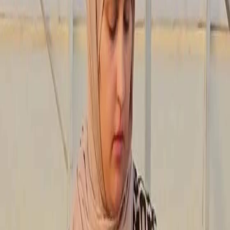
Sejarah
Lensa
Iqtishodia
Sastra
Literasi Umat