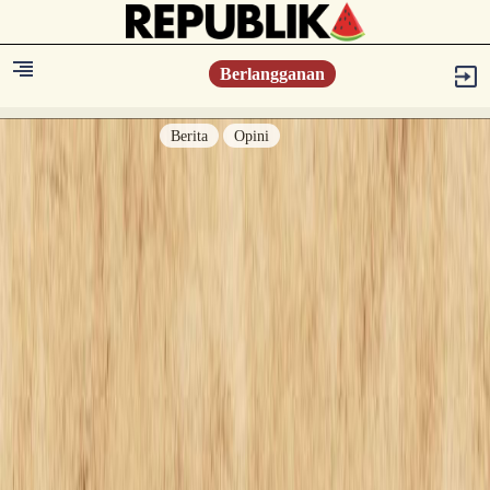
Berlangganan
Berita
Opini
Berita
Islam Digest
Hikmah
Opini
Konsultasi Syariah
Resonansi