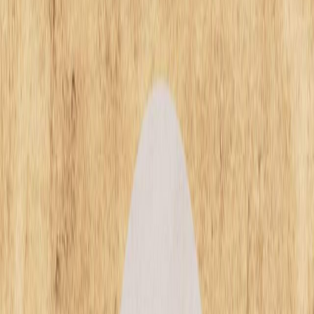
Sejarah
Lensa
Iqtishodia
Sastra
Literasi Umat