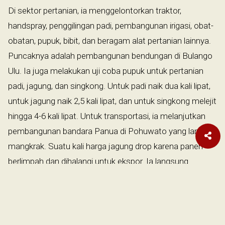
Di sektor pertanian, ia menggelontorkan traktor,
handspray, penggilingan padi, pembangunan irigasi, obat-
obatan, pupuk, bibit, dan beragam alat pertanian lainnya.
Puncaknya adalah pembangunan bendungan di Bulango
Ulu. Ia juga melakukan uji coba pupuk untuk pertanian
padi, jagung, dan singkong. Untuk padi naik dua kali lipat,
untuk jagung naik 2,5 kali lipat, dan untuk singkong melejit
hingga 4-6 kali lipat. Untuk transportasi, ia melanjutkan
pembangunan bandara Panua di Pohuwato yang lama
mangkrak. Suatu kali harga jagung drop karena panen
berlimpah dan dihalangi untuk ekspor. Ia langsung
mengontak berbagai pihak sehingga bisa ekspor lagi dan
harga jagung pun meningkat lagi. Untuk sektor perikanan
ia memberikan bantuan kapal maupun jaring.