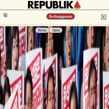
Berlangganan
Berita
Opini
Berita
Islam Digest
Hikmah
Opini
Konsultasi Syariah
Resonansi