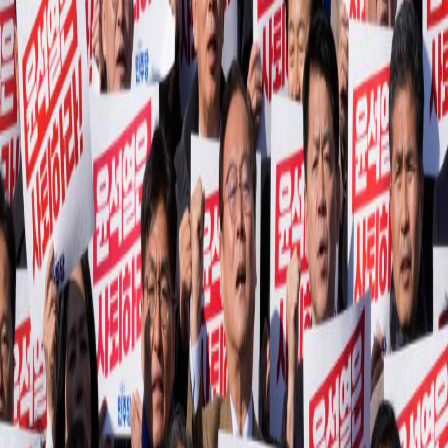
Sejarah
Lensa
Iqtishodia
Sastra
Literasi Umat