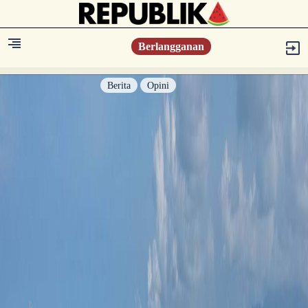
Berlangganan
Berita
Opini
Berita
Islam Digest
Hikmah
Opini
Konsultasi Syariah
Resonansi