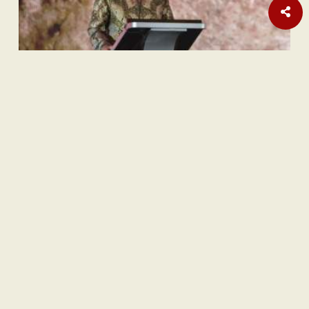
Sastra
Hujan Teralhir
Sastra