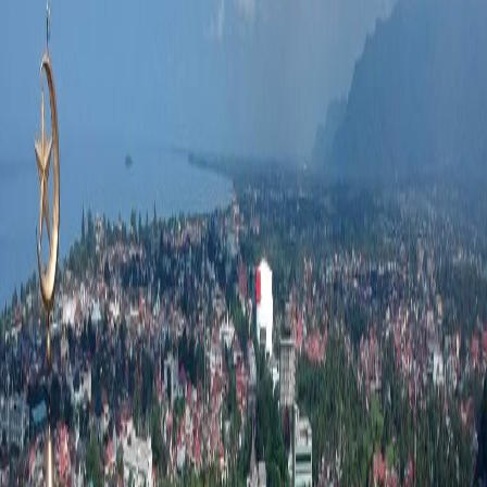
Sejarah
Lensa
Iqtishodia
Sastra
Literasi Umat