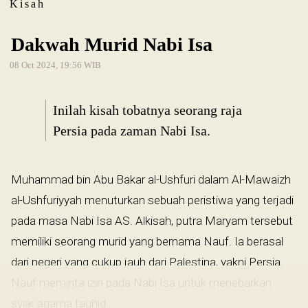
Kisah
Dakwah Murid Nabi Isa
08 Oct 2024, 19:56 WIB
Inilah kisah tobatnya seorang raja
Persia pada zaman Nabi Isa.
Muhammad bin Abu Bakar al-Ushfuri dalam Al-Mawaizh
al-Ushfuriyyah menuturkan sebuah peristiwa yang terjadi
pada masa Nabi Isa AS. Alkisah, putra Maryam tersebut
memiliki seorang murid yang bernama Nauf. Ia berasal
dari negeri yang cukup jauh dari Palestina, yakni Persia.
Nauf meminta izin pada Nabi Isa untuk menebarkan
syiar agama tauhid...