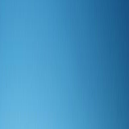
Sejarah
Lensa
Iqtishodia
Sastra
Literasi Umat