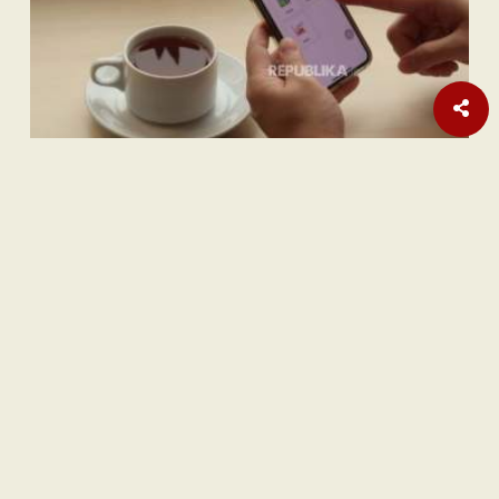
Nasional
| Berlangganan
Teka-teki Ratusan Senjata Api di Sekolah Swasta Jaksel