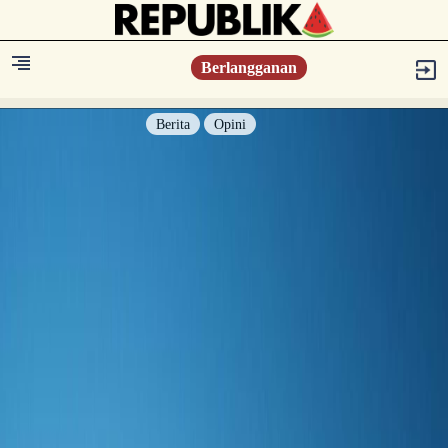
Berlangganan
Berita
Opini
Berita
Islam Digest
Hikmah
Opini
Konsultasi Syariah
Resonansi