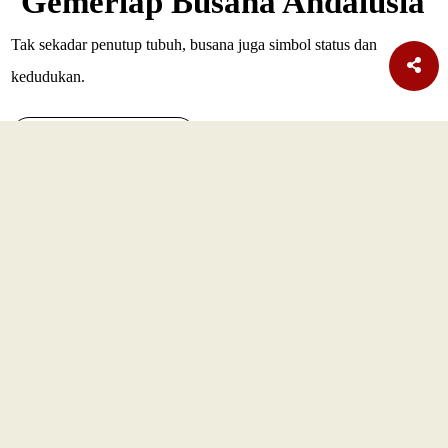
Gemerlap Busana Andalusia
Tak sekadar penutup tubuh, busana juga simbol status dan
kedudukan.
SELENGKAPNYA
TERBARU
Nasional
Era AI Makin Cepat, Burhanuddin Abdullah Ingatkan
Pelajaran dari Reformasi Perbankan