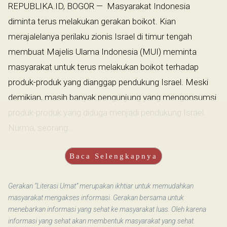
REPUBLIKA.ID, BOGOR — Masyarakat Indonesia
diminta terus melakukan gerakan boikot. Kian
merajalelanya perilaku zionis Israel di timur tengah
membuat Majelis Ulama Indonesia (MUI) meminta
masyarakat untuk terus melakukan boikot terhadap
produk-produk yang dianggap pendukung Israel. Meski
demikian, masih banyak pengunjung yang mengonsumsi
produk-produk yang diduga menjadi pendukung Israel.
Nurma, seorang...
Baca Selengkapnya
Gerakan “Literasi Umat” merupakan ikhtiar untuk memudahkan
masyarakat mengakses informasi. Gerakan bersama untuk
menebarkan informasi yang sehat ke masyarakat luas. Oleh karena
informasi yang sehat akan membentuk masyarakat yang sehat.