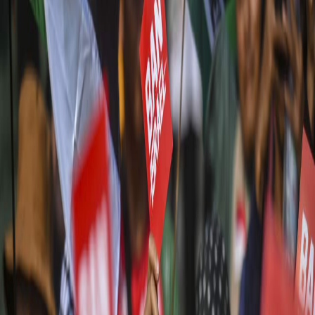
Sejarah
Lensa
Iqtishodia
Sastra
Literasi Umat