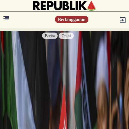
Berlangganan
Berita
Opini
Berita
Islam Digest
Hikmah
Opini
Konsultasi Syariah
Resonansi