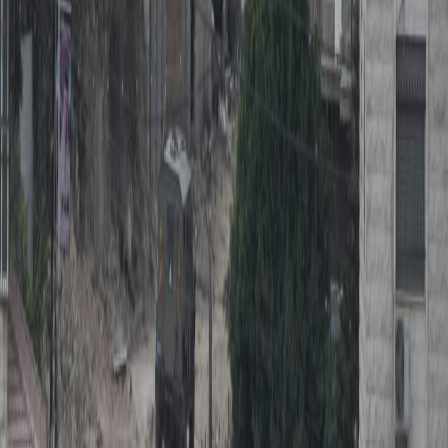
Sejarah
Lensa
Iqtishodia
Sastra
Literasi Umat