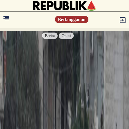
Berlangganan
Berita
Opini
Berita
Islam Digest
Hikmah
Opini
Konsultasi Syariah
Resonansi