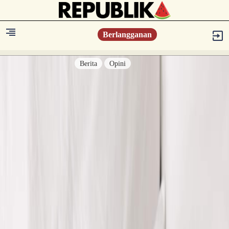
Berlangganan
Berita
Opini
Berita
Islam Digest
Hikmah
Opini
Konsultasi Syariah
Resonansi