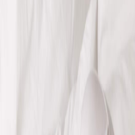
Sejarah
Lensa
Iqtishodia
Sastra
Literasi Umat