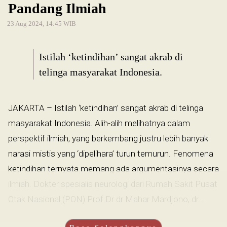
Pandang Ilmiah
23 Aug 2024, 14:45 WIB
Istilah ‘ketindihan’ sangat akrab di
telinga masyarakat Indonesia.
JAKARTA – Istilah ‘ketindihan’ sangat akrab di telinga
masyarakat Indonesia. Alih-alih melihatnya dalam
perspektif ilmiah, yang berkembang justru lebih banyak
narasi mistis yang ‘dipelihara’ turun temurun. Fenomena
ketindihan ternyata memang ada argumentasinya secara
ilmiah. Dokter spesialis neurologi dari Rumah Sakit Pusat
Otak Nasional (PON) Prof Dr dr Mahar Mardjono, dr...