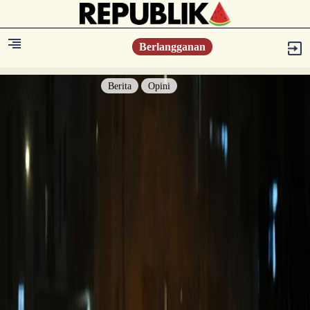
Berlangganan
Berita
Opini
Berita
Islam Digest
Hikmah
Opini
Konsultasi Syariah
Resonansi