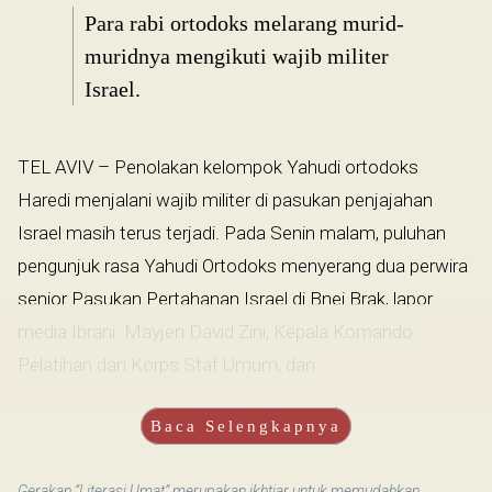
Para rabi ortodoks melarang murid-
muridnya mengikuti wajib militer
Israel.
TEL AVIV – Penolakan kelompok Yahudi ortodoks
Haredi menjalani wajib militer di pasukan penjajahan
Israel masih terus terjadi. Pada Senin malam, puluhan
pengunjuk rasa Yahudi Ortodoks menyerang dua perwira
senior Pasukan Pertahanan Israel di Bnei Brak, lapor
media Ibrani. Mayjen David Zini, Kepala Komando
Pelatihan dan Korps Staf Umum, dan...
Baca Selengkapnya
Gerakan “Literasi Umat” merupakan ikhtiar untuk memudahkan