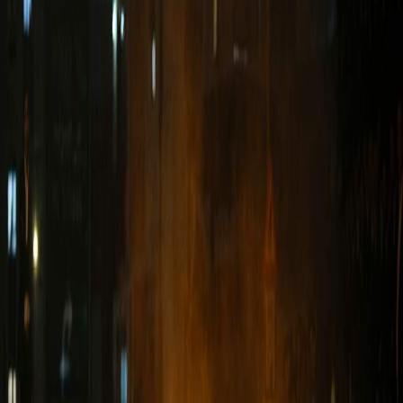
Sejarah
Lensa
Iqtishodia
Sastra
Literasi Umat