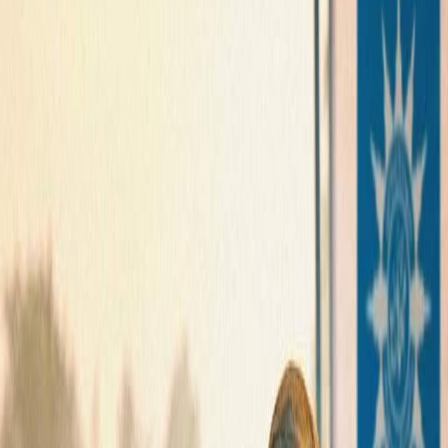
Sejarah
Lensa
Iqtishodia
Sastra
Literasi Umat