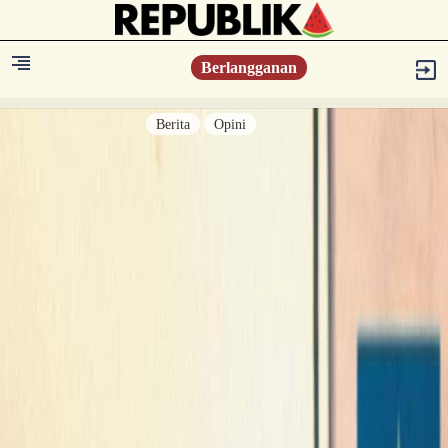
Berlangganan
Berita
Opini
Berita
Islam Digest
Hikmah
Opini
Konsultasi Syariah
Resonansi