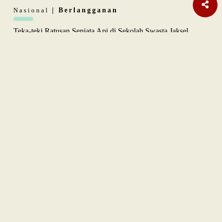
Nasional
| Berlangganan
Teka-teki Ratusan Senjata Api di Sekolah Swasta Jaksel
Internasional
Pembebasan Al-Aqsa Syaratkan Persatuan Negara Muslim