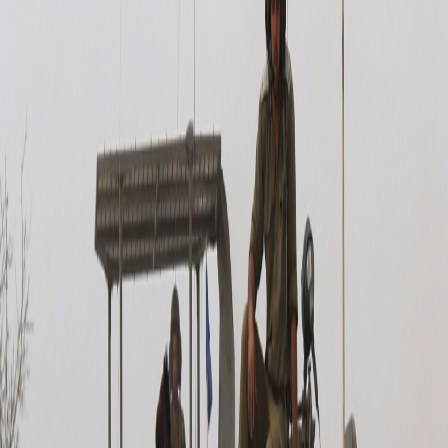
Sejarah
Lensa
Iqtishodia
Sastra
Literasi Umat