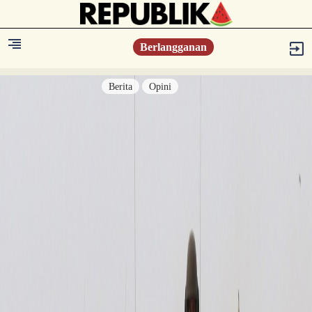
Berlangganan
Berita
Opini
Berita
Islam Digest
Hikmah
Opini
Konsultasi Syariah
Resonansi