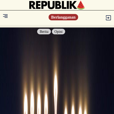
Berlangganan
Berita
Opini
Berita
Islam Digest
Hikmah
Opini
Konsultasi Syariah
Resonansi