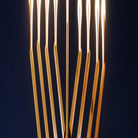
Sejarah
Lensa
Iqtishodia
Sastra
Literasi Umat