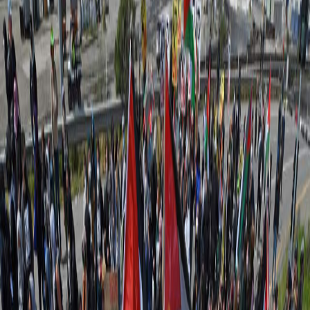
Sejarah
Lensa
Iqtishodia
Sastra
Literasi Umat