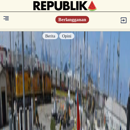
Berlangganan
Berita
Opini
Berita
Islam Digest
Hikmah
Opini
Konsultasi Syariah
Resonansi