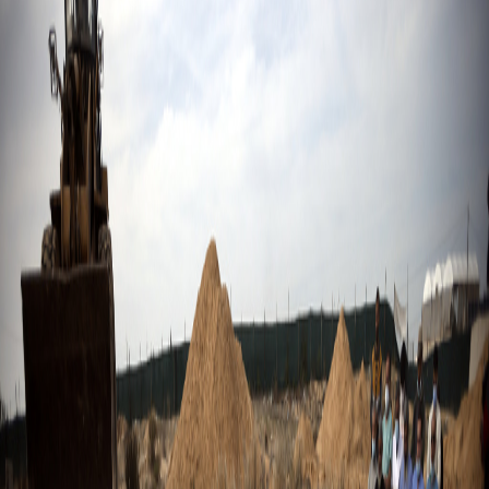
Sejarah
Lensa
Iqtishodia
Sastra
Literasi Umat