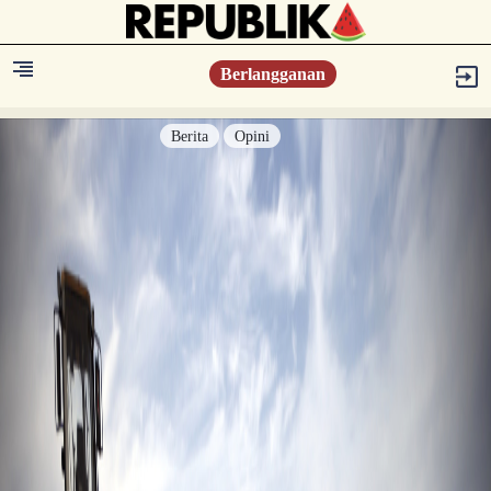
Berlangganan
Berita
Opini
Berita
Islam Digest
Hikmah
Opini
Konsultasi Syariah
Resonansi