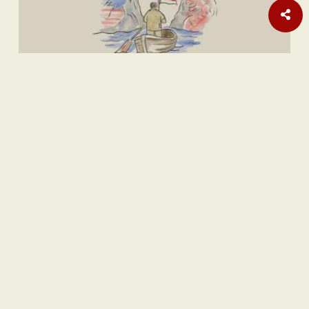
Internasional
Laporan Habisnya Amunisi AS Terus Bermunculan