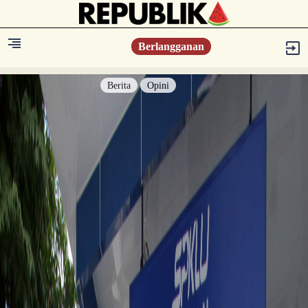
Berlangganan
Berita
Opini
Berita
Islam Digest
Hikmah
Opini
Konsultasi Syariah
Resonansi