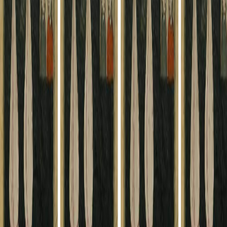
Sejarah
Lensa
Iqtishodia
Sastra
Literasi Umat