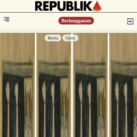
Berlangganan
Berita
Opini
Berita
Islam Digest
Hikmah
Opini
Konsultasi Syariah
Resonansi