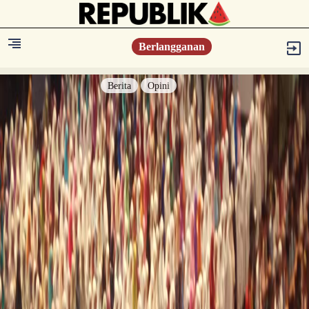
Berlangganan
Berita
Opini
Berita
Islam Digest
Hikmah
Opini
Konsultasi Syariah
Resonansi