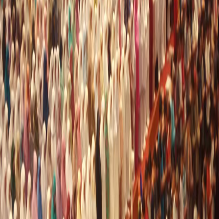
Sejarah
Lensa
Iqtishodia
Sastra
Literasi Umat