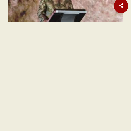
Sastra
Hujan Teralhir
Sastra