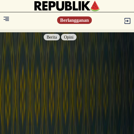
Berlangganan
Berita
Opini
Berita
Islam Digest
Hikmah
Opini
Konsultasi Syariah
Resonansi