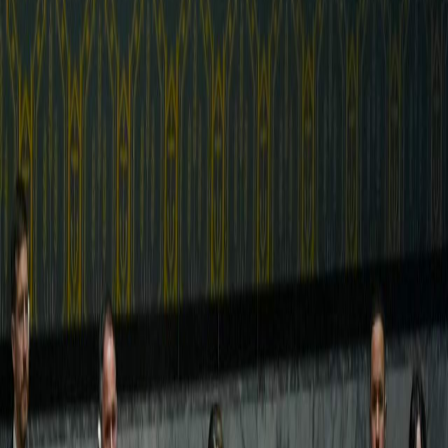
Sejarah
Lensa
Iqtishodia
Sastra
Literasi Umat