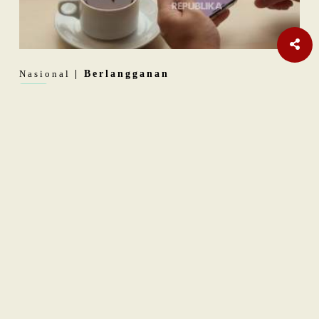
Nasional
| Berlangganan
Teka-teki Ratusan Senjata Api di Sekolah Swasta Jaksel
Internasional