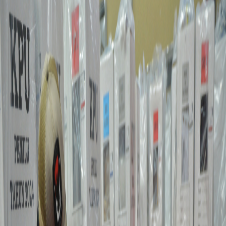
Sejarah
Lensa
Iqtishodia
Sastra
Literasi Umat