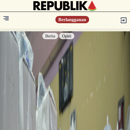
Berlangganan
Berita
Opini
Berita
Islam Digest
Hikmah
Opini
Konsultasi Syariah
Resonansi