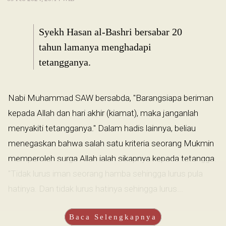
Syekh Hasan al-Bashri bersabar 20
tahun lamanya menghadapi
tetangganya.
Nabi Muhammad SAW bersabda, "Barangsiapa beriman
kepada Allah dan hari akhir (kiamat), maka janganlah
menyakiti tetangganya." Dalam hadis lainnya, beliau
menegaskan bahwa salah satu kriteria seorang Mukmin
memperoleh surga Allah ialah sikapnya kepada tetangga.
"Tidak lurus iman seorang hamba sehingga lurus pula
hatinya. Dan tidak lurus hatinya sehingga lurus...
Baca Selengkapnya