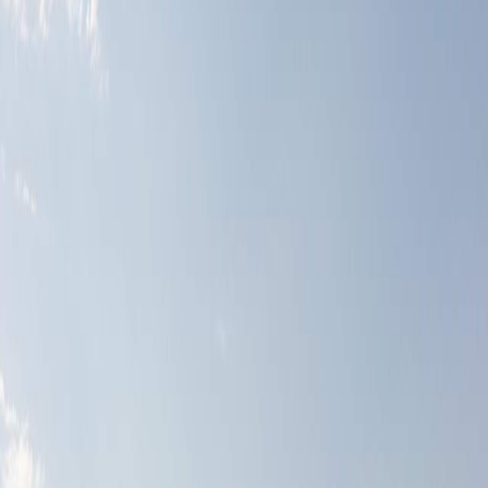
Sejarah
Lensa
Iqtishodia
Sastra
Literasi Umat