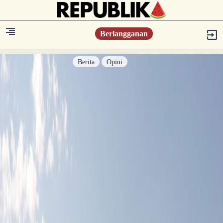
Berlangganan
Berita
Opini
Berita
Islam Digest
Hikmah
Opini
Konsultasi Syariah
Resonansi