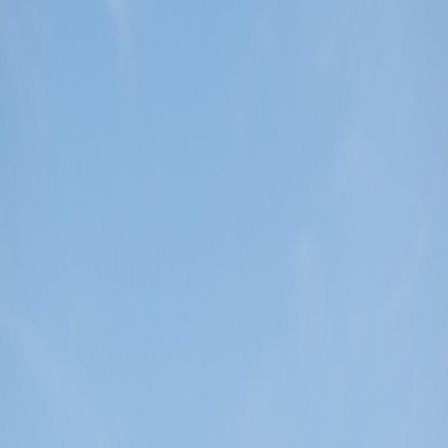
Sejarah
Lensa
Iqtishodia
Sastra
Literasi Umat