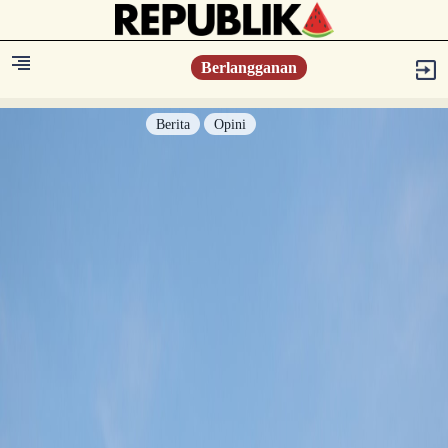
Berlangganan
Berita
Opini
Berita
Islam Digest
Hikmah
Opini
Konsultasi Syariah
Resonansi