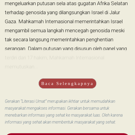
mengeluarkan putusan sela atas gugatan Afrika Selatan
terhadap genosida yang dilangsungkan Israel di Jalur
Gaza. Mahkamah Internasional memerintahkan Israel
mengambil semua langkah mencegah genosida meski
tak secara langsung memerintahkan penghentian
serangan. Dalam putusan yang disusun oleh panel yang
terdiri dari 17 hakim, Mahkamah Internasional
memutuskan...
Baca Selengkapnya
Gerakan “Literasi Umat” merupakan ikhtiar untuk memudahkan
masyarakat mengakses informasi. Gerakan bersama untuk
menebarkan informasi yang sehat ke masyarakat luas. Oleh karena
informasi yang sehat akan membentuk masyarakat yang sehat.