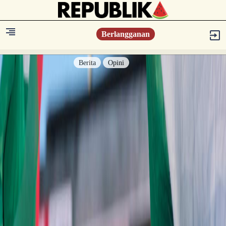
Berlangganan
Berita
Opini
Berita
Islam Digest
Hikmah
Opini
Konsultasi Syariah
Resonansi