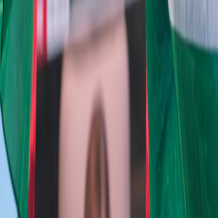
Sejarah
Lensa
Iqtishodia
Sastra
Literasi Umat