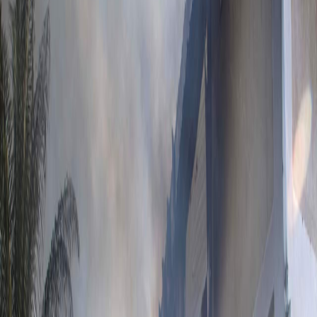
Sejarah
Lensa
Iqtishodia
Sastra
Literasi Umat