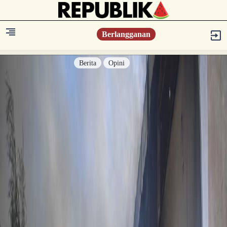
Berlangganan
Berita
Opini
Berita
Islam Digest
Hikmah
Opini
Konsultasi Syariah
Resonansi