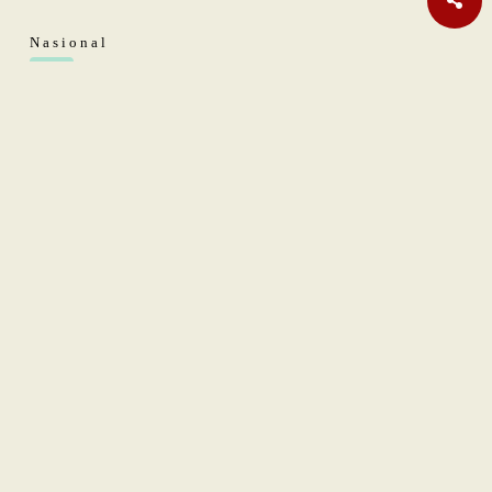
Nasional
Era AI Makin Cepat, Burhanuddin Abdullah Ingatkan
Pelajaran dari Reformasi Perbankan
Sastra
Hujan Teralhir