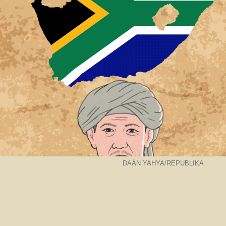
Sejarah
Lensa
Iqtishodia
Sastra
Literasi Umat