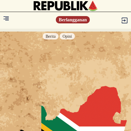
Berlangganan
Berita
Opini
Berita
Islam Digest
Hikmah
Opini
Konsultasi Syariah
Resonansi