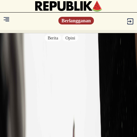
Berlangganan
Berita
Opini
Berita
Islam Digest
Hikmah
Opini
Konsultasi Syariah
Resonansi