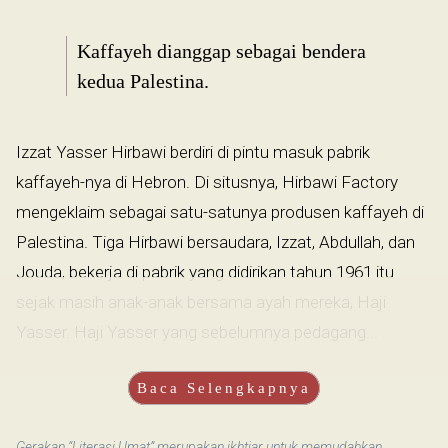
Kaffayeh dianggap sebagai bendera
kedua Palestina.
Izzat Yasser Hirbawi berdiri di pintu masuk pabrik
kaffayeh-nya di Hebron. Di situsnya, Hirbawi Factory
mengeklaim sebagai satu-satunya produsen kaffayeh di
Palestina. Tiga Hirbawi bersaudara, Izzat, Abdullah, dan
Jouda, bekerja di pabrik yang didirikan tahun 1961 itu
sejak masih anak-anak bersama ayah mereka, Haji
Yasser. Haji Yasser yang sebelumnya pedagang...
Baca Selengkapnya
Gerakan “Literasi Umat” merupakan ikhtiar untuk memudahkan