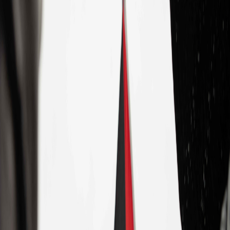
Sejarah
Lensa
Iqtishodia
Sastra
Literasi Umat