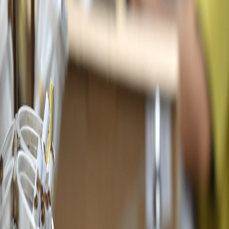
Sejarah
Lensa
Iqtishodia
Sastra
Literasi Umat