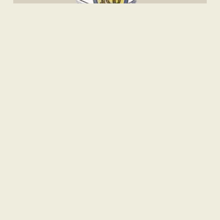
Opini
Sekolah Nasional Terintegrasi, Jangan Mengulang Kesalahan
Lama
TERPOPULER