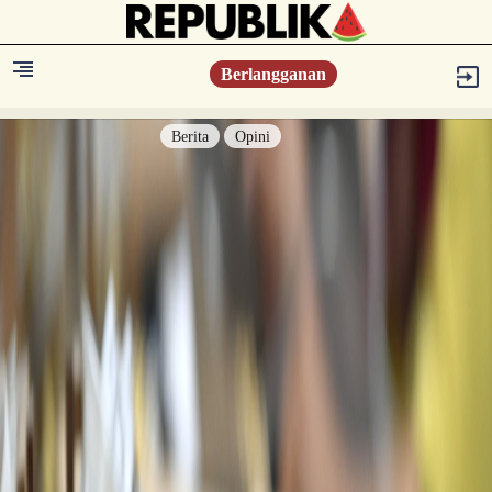
Berlangganan
Berita
Opini
Berita
Islam Digest
Hikmah
Opini
Konsultasi Syariah
Resonansi