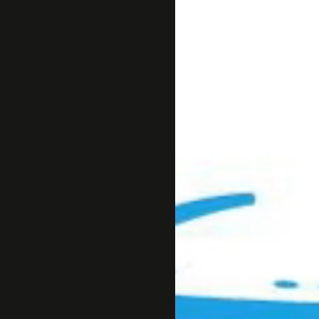
Sejarah
Lensa
Iqtishodia
Sastra
Literasi Umat