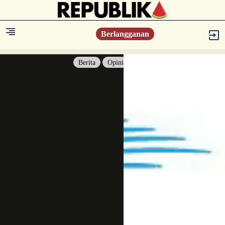
Berlangganan
Berita
Opini
Berita
Islam Digest
Hikmah
Opini
Konsultasi Syariah
Resonansi