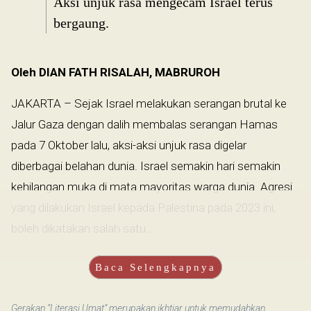
Aksi unjuk rasa mengecam Israel terus
bergaung.
Oleh DIAN FATH RISALAH, MABRUROH
JAKARTA – Sejak Israel melakukan serangan brutal ke
Jalur Gaza dengan dalih membalas serangan Hamas
pada 7 Oktober lalu, aksi-aksi unjuk rasa digelar
diberbagai belahan dunia. Israel semakin hari semakin
kehilangan muka di mata mayoritas warga dunia. Agresi
yang dilakukan Israel kepada Palestina pada 2023 ini,
boleh dikatakan salah satu...
Baca Selengkapnya
Gerakan “Literasi Umat” merupakan ikhtiar untuk memudahkan