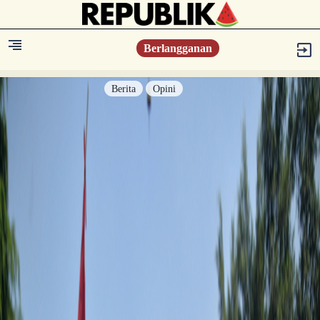
Berlangganan
Berita
Opini
Berita
Islam Digest
Hikmah
Opini
Konsultasi Syariah
Resonansi