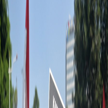
Sejarah
Lensa
Iqtishodia
Sastra
Literasi Umat