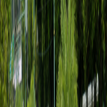
Sejarah
Lensa
Iqtishodia
Sastra
Literasi Umat