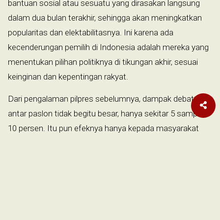
bantuan sosial atau sesuatu yang dirasakan langsung
dalam dua bulan terakhir, sehingga akan meningkatkan
popularitas dan elektabilitasnya. Ini karena ada
kecenderungan pemilih di Indonesia adalah mereka yang
menentukan pilihan politiknya di tikungan akhir, sesuai
keinginan dan kepentingan rakyat.
Dari pengalaman pilpres sebelumnya, dampak debat
antar paslon tidak begitu besar, hanya sekitar 5 sampai
10 persen. Itu pun efeknya hanya kepada masyarakat
berpendidikan tinggi, terutama di kota-kota besar seperti
Jakarta.
Meski demikian, efek debat ini akan sangat menentukan
apakah Ganjar atau Anies yang masuk ke putaran kedua
menemani Prabowo. Begitu juga, jika dimanfaatkan