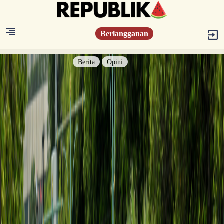
Berlangganan
Berita
Opini
Berita
Islam Digest
Hikmah
Opini
Konsultasi Syariah
Resonansi