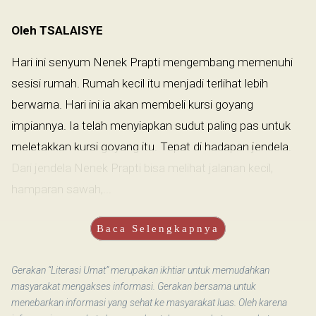
Oleh TSALAISYE
Hari ini senyum Nenek Prapti mengembang memenuhi
sesisi rumah. Rumah kecil itu menjadi terlihat lebih
berwarna. Hari ini ia akan membeli kursi goyang
impiannya. Ia telah menyiapkan sudut paling pas untuk
meletakkan kursi goyang itu. Tepat di hadapan jendela.
Dari jendela Nenek Prapti bisa melihat jalanan kecil,
hamparan sawah,...
Baca Selengkapnya
Gerakan “Literasi Umat” merupakan ikhtiar untuk memudahkan
masyarakat mengakses informasi. Gerakan bersama untuk
menebarkan informasi yang sehat ke masyarakat luas. Oleh karena