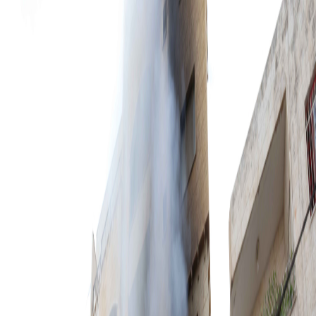
Sejarah
Lensa
Iqtishodia
Sastra
Literasi Umat