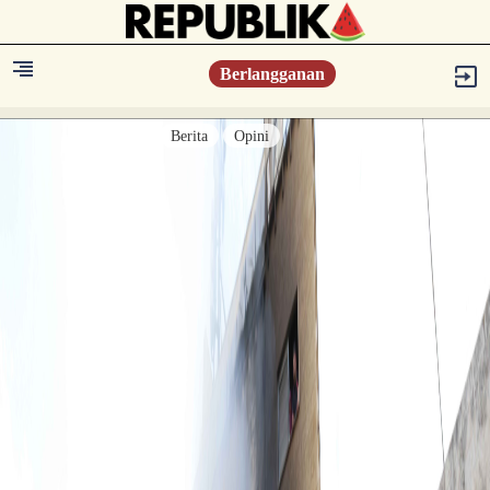
Berlangganan
Berita
Opini
Berita
Islam Digest
Hikmah
Opini
Konsultasi Syariah
Resonansi