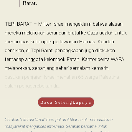
Barat.
TEPI BARAT – Militer Israel mengeklaim bahwa alasan
mereka melakukan serangan brutal ke Gaza adalah untuk
menumpas kelompok perlawanan Hamas. Kendati
demikian, di Tepi Barat, penangkapan juga dilakukan
terhadap anggota kelompok Fatah. Kantor berita WAFA
melaporkan, sepanjang sehari semalam kemarin,
pasukan penjajah Israel menahan 66 warga Palestina
dalam penggerebekan di...
Baca Selengkapnya
Gerakan “Literasi Umat” merupakan ikhtiar untuk memudahkan
masyarakat mengakses informasi. Gerakan bersama untuk