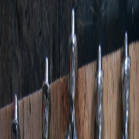
Sejarah
Lensa
Iqtishodia
Sastra
Literasi Umat