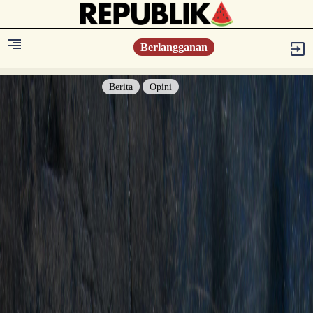
Berlangganan
Berita
Opini
Berita
Islam Digest
Hikmah
Opini
Konsultasi Syariah
Resonansi