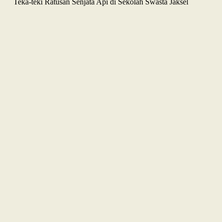
Teka-teki Ratusan Senjata Api di Sekolah Swasta Jaksel
Internasional
Pembebasan Al-Aqsa Syaratkan Persatuan Negara Muslim