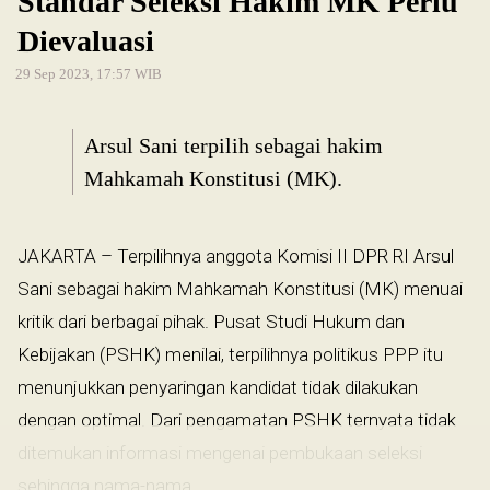
Standar Seleksi Hakim MK Perlu
Dievaluasi
29 Sep 2023, 17:57 WIB
Arsul Sani terpilih sebagai hakim
Mahkamah Konstitusi (MK).
JAKARTA – Terpilihnya anggota Komisi II DPR RI Arsul
Sani sebagai hakim Mahkamah Konstitusi (MK) menuai
kritik dari berbagai pihak. Pusat Studi Hukum dan
Kebijakan (PSHK) menilai, terpilihnya politikus PPP itu
menunjukkan penyaringan kandidat tidak dilakukan
dengan optimal. Dari pengamatan PSHK ternyata tidak
ditemukan informasi mengenai pembukaan seleksi
sehingga nama-nama...