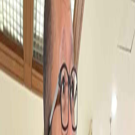
Sejarah
Lensa
Iqtishodia
Sastra
Literasi Umat