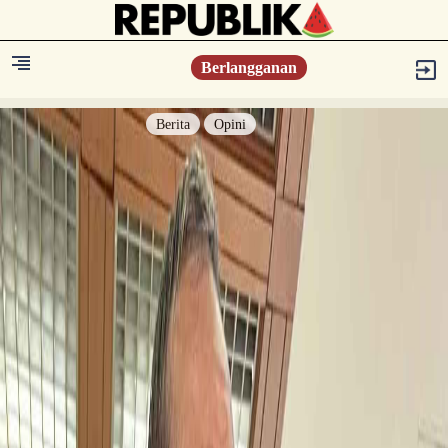
Berlangganan
Berita
Opini
Berita
Islam Digest
Hikmah
Opini
Konsultasi Syariah
Resonansi