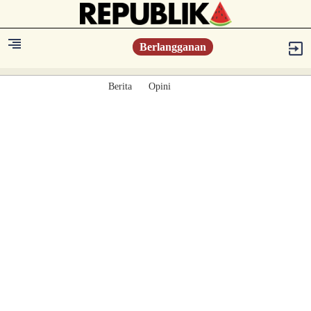
Berlangganan
Berita
Opini
Berita
Islam Digest
Hikmah
Opini
Konsultasi Syariah
Resonansi