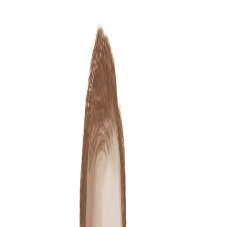
Sejarah
Lensa
Iqtishodia
Sastra
Literasi Umat