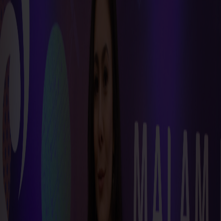
Sejarah
Lensa
Iqtishodia
Sastra
Literasi Umat