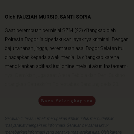
Oleh FAUZIAH MURSID, SANTI SOPIA
Saat perempuan berinisial SZM (22) ditangkap oleh
Polresta Bogor, ia diperlakukan layaknya kriminal. Dengan
baju tahanan jingga, perempuan asal Bogor Selatan itu
dihadapkan kepada awak media. Ia ditangkap karena
mengiklankan aplikasi judi online melalui akun Instagram-
nya. Demikian juga saat Areta Febiola dan Deni Sukirno
ditangkap Satreskrim Polrestabes Bandung pada 23...
Baca Selengkapnya
Gerakan “Literasi Umat” merupakan ikhtiar untuk memudahkan
masyarakat mengakses informasi. Gerakan bersama untuk
menebarkan informasi yang sehat ke masyarakat luas. Oleh karena