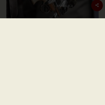
Internasional
Pembebasan Al-Aqsa Syaratkan Persatuan Negara Muslim
Nasional
| Berlangganan