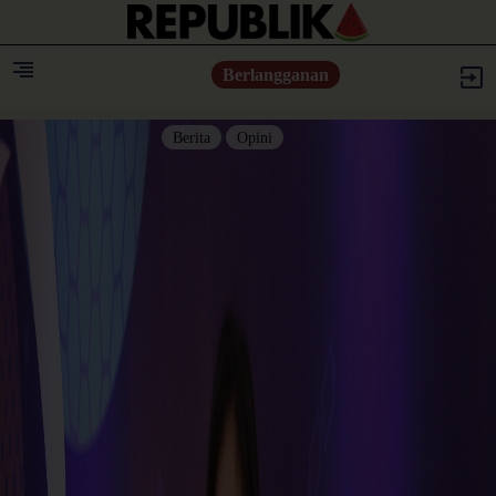
Berlangganan
Berita
Opini
Berita
Islam Digest
Hikmah
Opini
Konsultasi Syariah
Resonansi