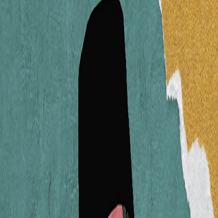
Sejarah
Lensa
Iqtishodia
Sastra
Literasi Umat