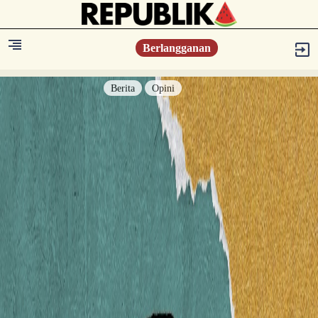
Berlangganan
Berita
Opini
Berita
Islam Digest
Hikmah
Opini
Konsultasi Syariah
Resonansi