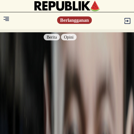
Berlangganan
Berita
Opini
Berita
Islam Digest
Hikmah
Opini
Konsultasi Syariah
Resonansi