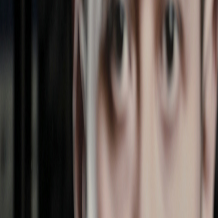
Sejarah
Lensa
Iqtishodia
Sastra
Literasi Umat