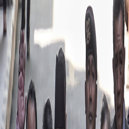
Sejarah
Lensa
Iqtishodia
Sastra
Literasi Umat