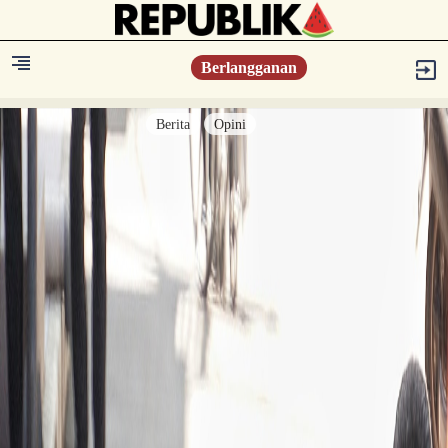
Berlangganan
Berita
Opini
Berita
Islam Digest
Hikmah
Opini
Konsultasi Syariah
Resonansi