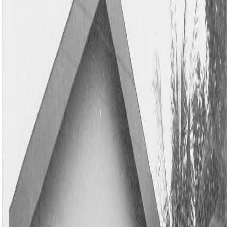
Sejarah
Lensa
Iqtishodia
Sastra
Literasi Umat