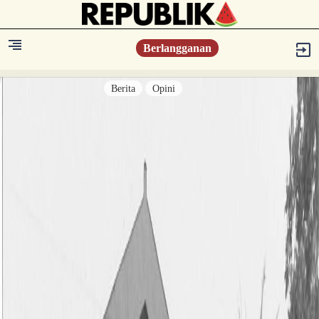
Berlangganan
Berita
Opini
Berita
Islam Digest
Hikmah
Opini
Konsultasi Syariah
Resonansi