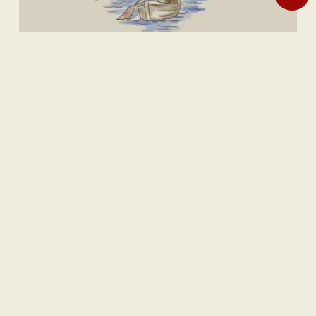
Internasional
Laporan Habisnya Amunisi AS Terus Bermunculan
Nasional
| Berlangganan