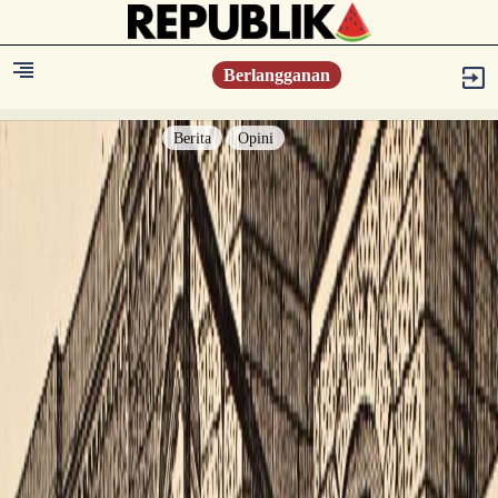
Berlangganan
Berita
Opini
Berita
Islam Digest
Hikmah
Opini
Konsultasi Syariah
Resonansi