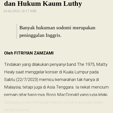
dan Hukum Kaum Luthy
24 Jul 2023, 10:17 WIB
Banyak hukuman sodomi merupakan
peninggalan Inggris.
Oleh FITRIYAN ZAMZAMI
Tindakan yang dilakukan penyanyi band The 1975, Matty
Healy saat menggelar konser di Kuala Lumpur pada
Sabtu (22/7/2023) memicu kemarahan tak hanya di
Malaysia, tetapi juga di Asia Tenggara. Ia nekat mencium
pemain gitar bass-nya, Ross MacDonald yang juga lelaki,
sebagai protes terhadap hukum untuk hubungan lelaki
sesama jenis...