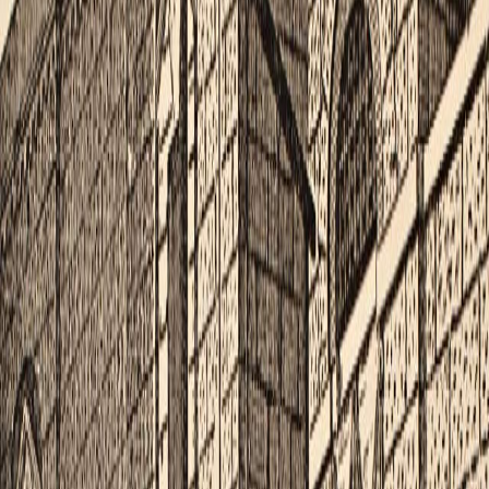
Sejarah
Lensa
Iqtishodia
Sastra
Literasi Umat