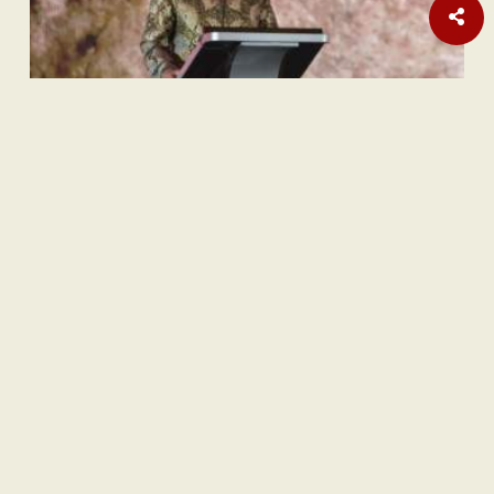
Sastra
Hujan Teralhir
Sastra