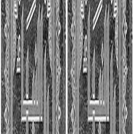
Sejarah
Lensa
Iqtishodia
Sastra
Literasi Umat