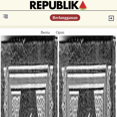
Berlangganan
Berita
Opini
Berita
Islam Digest
Hikmah
Opini
Konsultasi Syariah
Resonansi