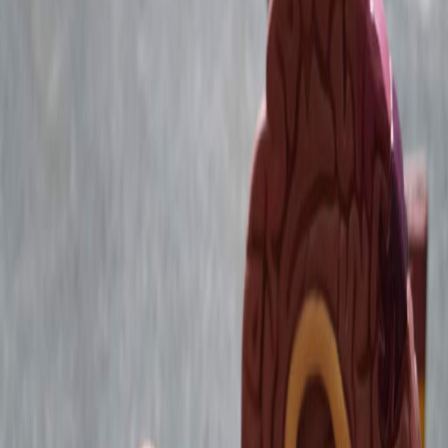
Sejarah
Lensa
Iqtishodia
Sastra
Literasi Umat