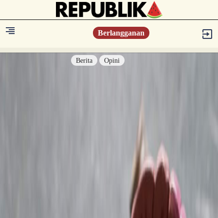
Berlangganan
Berita
Opini
Berita
Islam Digest
Hikmah
Opini
Konsultasi Syariah
Resonansi