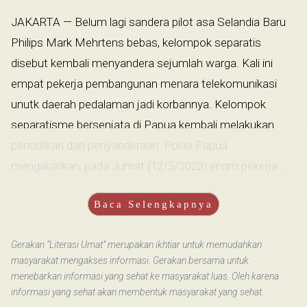
JAKARTA — Belum lagi sandera pilot asa Selandia Baru
Philips Mark Mehrtens bebas, kelompok separatis
disebut kembali menyandera sejumlah warga. Kali ini
empat pekerja pembangunan menara telekomunikasi
unutk daerah pedalaman jadi korbannya. Kelompok
separatisme bersenjata di Papua kembali melakukan
penculikan dan penyanderaan. Polda Papua
mengabarkan, pada Jumat (12/5/2023) enam pekerja...
Baca Selengkapnya
Gerakan “Literasi Umat” merupakan ikhtiar untuk memudahkan
masyarakat mengakses informasi. Gerakan bersama untuk
menebarkan informasi yang sehat ke masyarakat luas. Oleh karena
informasi yang sehat akan membentuk masyarakat yang sehat.