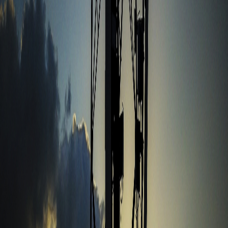
Sejarah
Lensa
Iqtishodia
Sastra
Literasi Umat