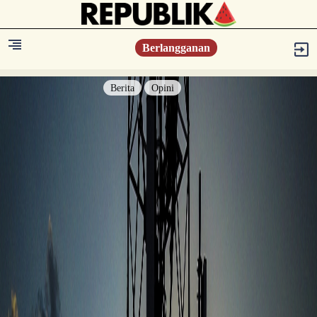
Berlangganan
Berita
Opini
Berita
Islam Digest
Hikmah
Opini
Konsultasi Syariah
Resonansi