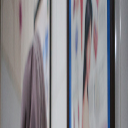
Sejarah
Lensa
Iqtishodia
Sastra
Literasi Umat