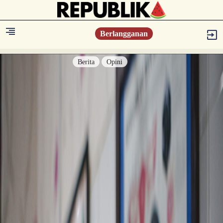
Berlangganan
Berita
Opini
Berita
Islam Digest
Hikmah
Opini
Konsultasi Syariah
Resonansi