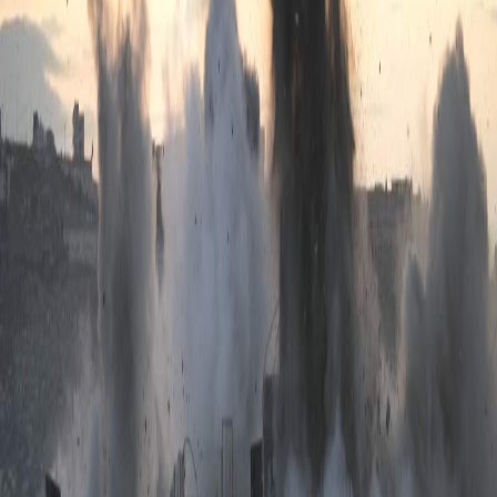
Sejarah
Lensa
Iqtishodia
Sastra
Literasi Umat