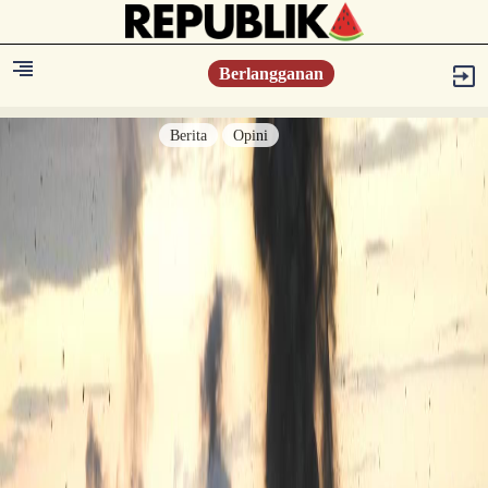
Berlangganan
Berita
Opini
Berita
Islam Digest
Hikmah
Opini
Konsultasi Syariah
Resonansi